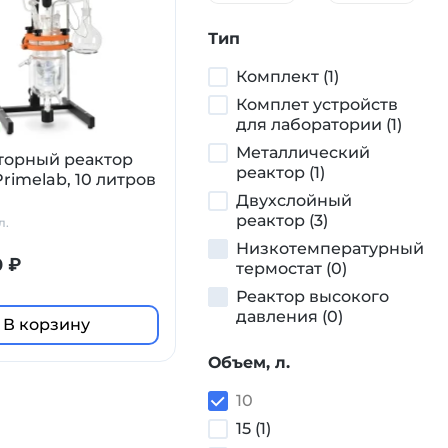
Тип
Комплект (1)
Комплет устройств
для лаборатории (1)
Металлический
торный реактор
реактор (1)
Primelab, 10 литров
Двухслойный
реактор (3)
л.
Низкотемпературный
0 ₽
термостат (0)
Реактор высокого
давления (0)
В корзину
Объем, л.
10
15 (1)