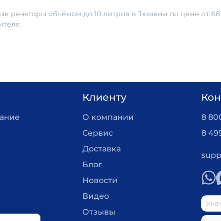
ые реакторы объёмом до 10 литров в Тюмени по цене от 68
ителя.
Клиенту
Кон
вание
О компании
8 800
Сервис
8 49
Доставка
supp
Блог
Новости
Видео
Отзывы