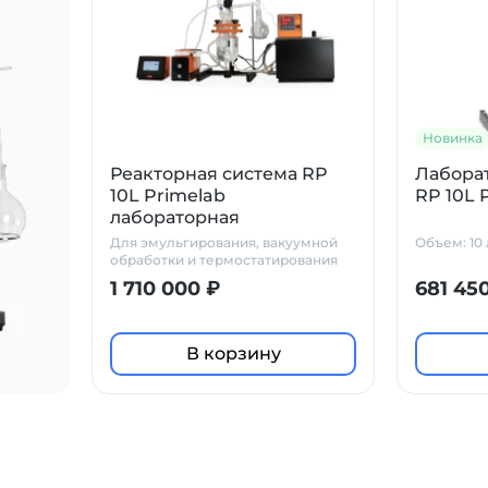
Новинка
Реакторная система RP
Лабора
10L Primelab
RP 10L 
лабораторная
Для эмульгирования, вакуумной
Объем: 10 
обработки и термостатирования
1 710 000 ₽
681 45
В корзину