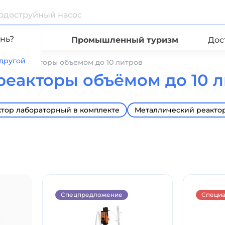
нь?
Видео
Промышленный туризм
Дос
другой
рные реакторы объёмом до 10 литров
еакторы объёмом до 10 
ктор лабораторный в комплекте
Металлический реакто
Спецпредложение
Специ