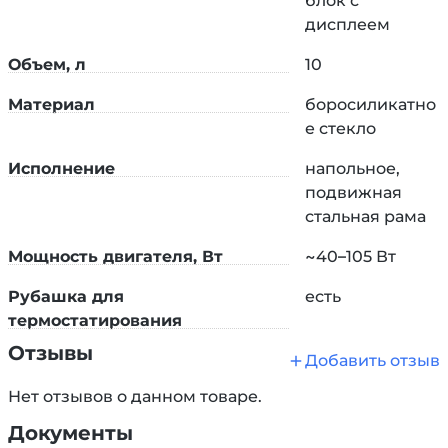
блок с
Холодильник Либиха.
дисплеем
Вакуумный порт.
Объем, л
10
Донный сливной клапан из PTFE (тефлон).
Материал
боросиликатно
Доступна опция обучения персонала для
е стекло
работы с реактором.
По запросу реактор может быть дооснащён.
Исполнение
напольное,
Дополнительная информация по
подвижная
ссылке:
https://primelab.com/blog/praymlab-
стальная рама
razrabotal-sobstvennuyu-lineyku-laboratornykh-
Мощность двигателя, Вт
~40–105 Вт
reaktorov.html
.
Рубашка для
есть
Точные характеристики, стоимость и возможность
термостатирования
изготовления оборудования под конкретные
задачи необходимо уточнить у компании-
Отзывы
Добавить отзыв
производителя Primelab (
support@primelab.com
).
Нет отзывов о данном товаре.
Документы