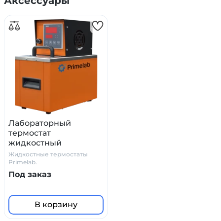
Аксессуары
Лабораторный
термостат
жидкостный
циркуляционный
Жидкостные термостаты
Primelab
Primelab.
Под заказ
В корзину