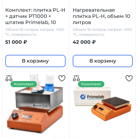
Комплект: плитка PL-H
Нагревательная
+ датчик PT1000 +
плитка PL-H, объем 10
штатив Primelab, 10
литров
литров
Объем 10 литров, нагрев: +550
Объем 10 литров, нагрев: +550
°С, поверхность:
°С, поверхность:
стеклокерамика
стеклокерамика
51 000 ₽
42 000 ₽
В корзину
В корзину
Комплект
Комплект