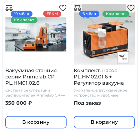
10 мбар
FFKM
6 мбар
Комплект
Комплект
Вакуумная станция
Комплект: насос
серии Primelab СР
PL.HM02.01.6 +
PL.HM01.02.6
Регулятор вакуума
стеклянный сосуд
Система рекуперации
Уникальное двухкамерное
ловушка, с
растворителей Primelab СР —
устройство и удобные
химически стойкое решение
аксессуары
манометром
350 000 ₽
Под заказ
для лабораторий
В корзину
В корзину