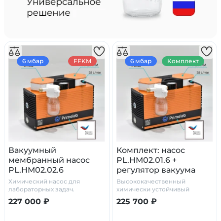
6 мбар
FFKM
6 мбар
Комплект
Вакуумный
Комплект: насос
мембранный насос
PL.HM02.01.6 +
PL.HM02.02.6
регулятор вакуума
стеклянный сосуд
Химический насос для
Высококачественный
ловушка с
лабораторных задач.
химически устойчивый
комплект
манометром
227 000 ₽
225 700 ₽