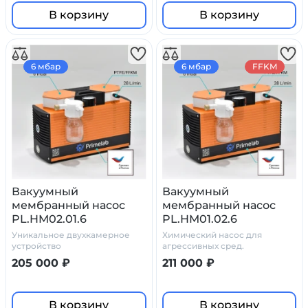
В корзину
В корзину
6 мбар
6 мбар
FFKM
Вакуумный
Вакуумный
мембранный насос
мембранный насос
PL.HM02.01.6
PL.HM01.02.6
Уникальное двухкамерное
Химический насос для
устройство
агрессивных сред.
Незаменимое устройство для
205 000 ₽
211 000 ₽
выполнения
производственных и
лабораторных задач
В корзину
В корзину