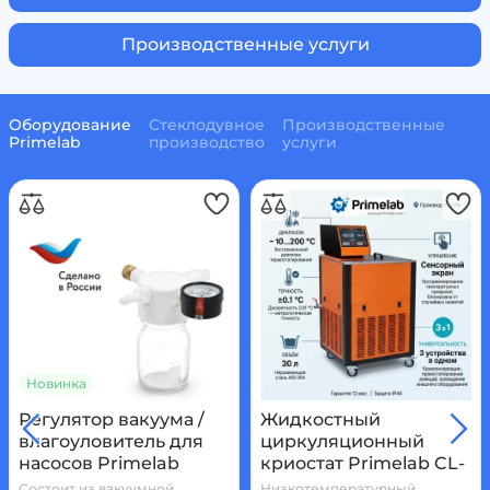
Производственные услуги
Оборудование
Стеклодувное
Производственные
Primelab
производство
услуги
Новинка
Регулятор вакуума /
Жидкостный
влагоуловитель для
циркуляционный
насосов Primelab
криостат Primelab CL-
30/10C, 30 л, диапазон
Состоит из вакуумной
Низкотемпературный