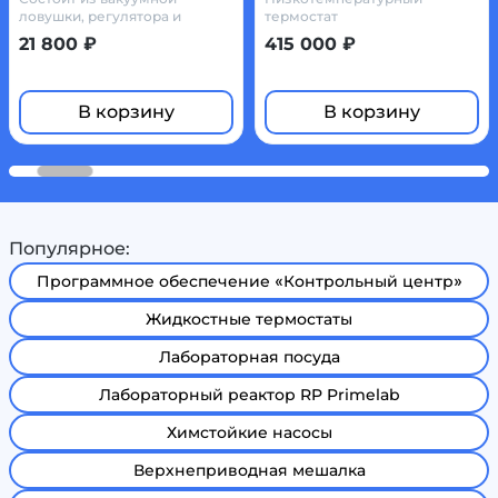
-10…+100°C
ловушки, регулятора и
термостат
вакуумметра/вакуумная
21 800 ₽
415 000 ₽
сосуд ловушка
В корзину
В корзину
Популярное:
Программное обеспечение «Контрольный центр»
Жидкостные термостаты
Лабораторная посуда
Лабораторный реактор RP Primelab
Химстойкие насосы
Верхнеприводная мешалка