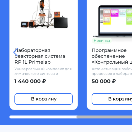
Новинка
Новинка
Программное
Лабораторный
обеспечение
реактор RP 1L
«Контрольный центр»
Primelab, 1 литр
Primelab
Автоматизация рабочих
Объем: 1 л.
процессов в лаборатории и на
производстве
50 000 ₽
329 648 ₽
В корзину
В корзин