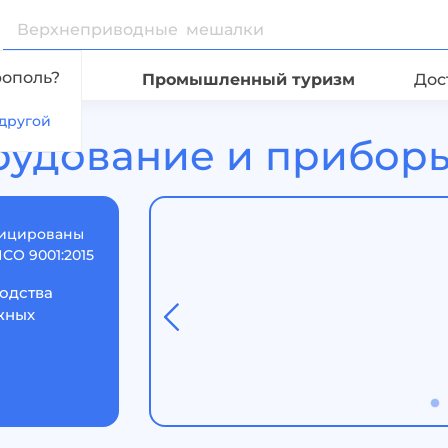
рополь?
Видео
Промышленный туризм
Дос
другой
рудование и приборы
ицированы
ИСО 9001:2015
водства
жных