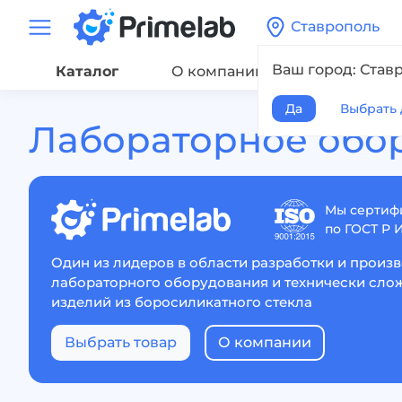
Ставрополь
Ваш город: Став
Каталог
О компании
Сервис
Да
Выбрать 
Лабораторное обо
Мы сертиф
по ГОСТ Р 
Один из лидеров в области разработки и произ
лабораторного оборудования и технически сло
изделий из боросиликатного стекла
Выбрать товар
О компании