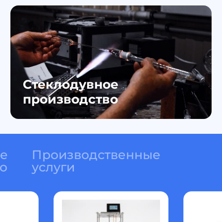
Стеклодувное
производство
ое
Производственные
о
услуги