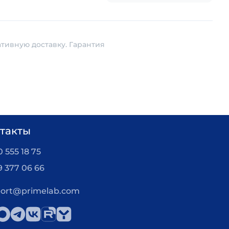
ативную доставку. Гарантия
такты
 555 18 75
9 377 06 66
ort@primelab.com