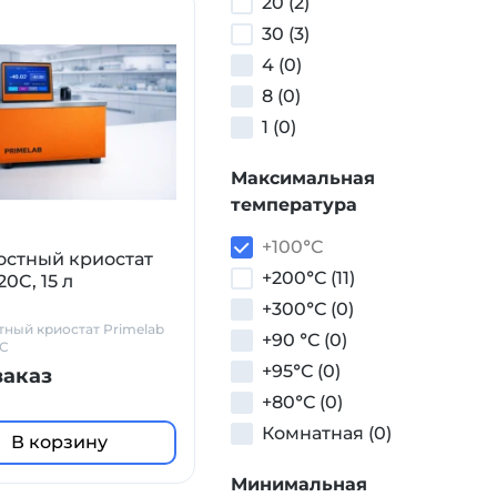
20 (2)
30 (3)
4 (0)
8 (0)
1 (0)
Максимальная
температура
+100°С
стный криостат
+200°С (11)
20C, 15 л
+300°С (0)
ный криостат Primelab
+90 °С (0)
0C
+95°С (0)
заказ
+80°С (0)
Комнатная (0)
В корзину
Минимальная