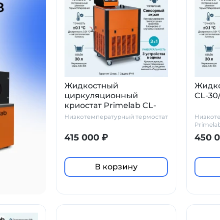
Жидкостный
Жидко
циркуляционный
CL-30
криостат Primelab CL-
30/10C, 30 л, диапазон
Низкотемпературный термостат
Низкот
-10…+100°C
Primela
Произв
415 000 ₽
450 
В корзину