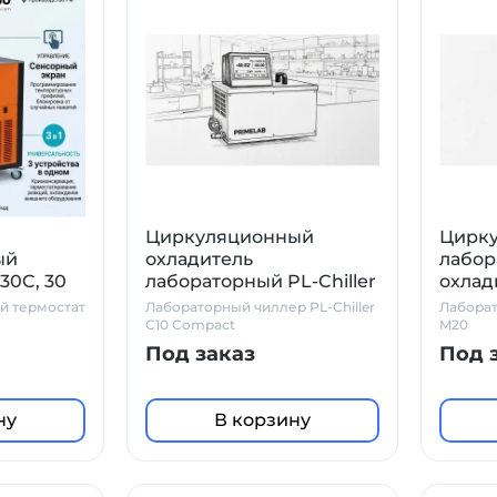
Циркуляционный
Цирк
ый
охладитель
лабор
30C, 30
лабораторный PL-Chiller
охлад
C10 Compact
Chille
й термостат
Лабораторный чиллер PL-Chiller
Лаборат
C10 Compact
M20
Под заказ
Под 
ну
В корзину