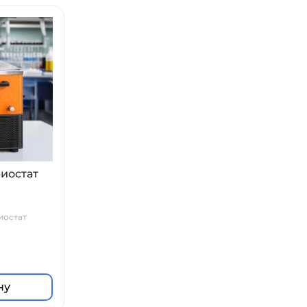
иостат
иостат
ну