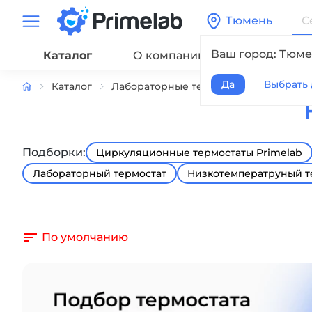
Тюмень
Ваш город: Тюме
Каталог
О компании
Сервис
Да
Выбрать 
Каталог
Лабораторные термостаты жидкостн
Подборки:
Циркуляционные термостаты Primelab
Лабораторный термостат
Низкотемператруный т
По умолчанию