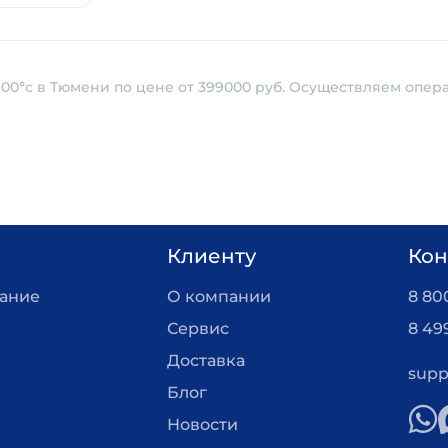
100°с в Тюмени по цене от 399000 руб. Осуществляем опер
Клиенту
Кон
вание
О компании
8 800
Сервис
8 49
Доставка
supp
Блог
Новости