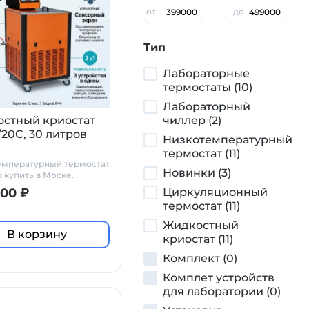
от
до
Тип
Лабораторные
термостаты (10)
Лабораторный
стный криостат
чиллер (2)
/20C, 30 литров
Низкотемпературный
термостат (11)
емпературный термостат
Новинки (3)
b купить в Моске.
одитель Праймлаб.
000 ₽
Циркуляционный
термостат (11)
Жидкостный
В корзину
криостат (11)
Комплект (0)
Комплет устройств
для лаборатории (0)