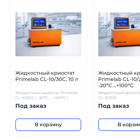
Жидкостный криостат
Жидкостный кр
Primelab CL-10/30C, 10 л
Primelab CL-10/2
-20°C…+100°C
Жидкостный криостат Primelab
Жидкостный криоста
CL-10/30C | -30°C … +100°C |
CL-10/20C
Объем 10 л | Точность ±0.01°C
Под заказ
Под заказ
В корзину
В корзи