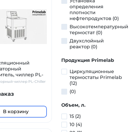
Установка
определения
плотности
нефтепродуктов (0)
Высокотемпературный
термостат (0)
Двухслойный
реактор (0)
Продукция Primelab
уляционный
аторный
Циркуляционные
итель, чиллер PL-
термостаты Primelab
r M20
орный чиллер PL-Chiller
(12)
(0)
заказ
Объем, л.
В корзину
15 (2)
10 (4)