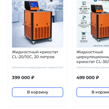
Жидкостный криостат
Жидкостный
CL-20/10C, 20 литров
циркуляционн
криостат CL-30/
литров
Низкотемпературный термостат
Низкотемпературны
399 000 ₽
499 000 ₽
В корзину
В корзи