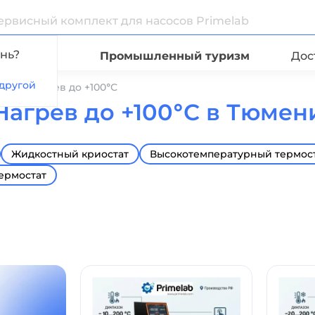
нь?
Видео
Промышленный туризм
Дос
другой
ые
Нагрев до +100°С
Нагрев до +100°С в Тюмен
Жидкостный криостат
Высокотемпературный термос
ермостат