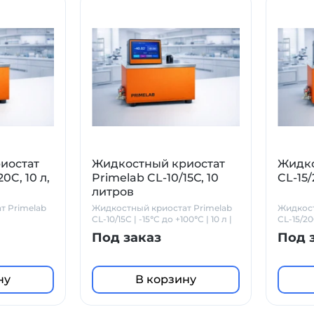
иостат
Жидкостный криостат
Жидко
0C, 10 л,
Primelab CL-10/15С, 10
CL-15/
литров
т Primelab
Жидкостный криостат Primelab
Жидкост
CL-10/15C | -15°C до +100°C | 10 л |
CL-15/2
Точность ±0.01°C |
Под заказ
Под 
ну
В корзину