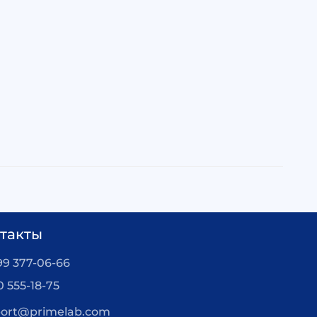
такты
99 377-06-66
0 555-18-75
ort@primelab.com