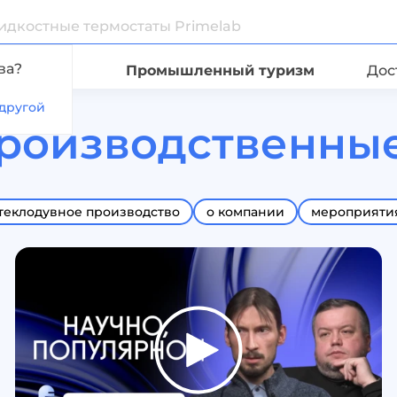
ва?
Видео
Промышленный туризм
Дос
другой
производственные
теклодувное производство
о компании
мероприяти