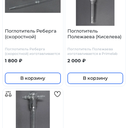
Поглотитель Реберга
Поглотитель
(скоростной)
Полежаева (Киселева)
Поглотитель Реберга
Поглотитель Полежаева
(скоростной) изготавливается
изготавливается в Primelab
в Primelab по стандартным
как по стандартным чертежам
1 800 ₽
2 000 ₽
чертежам или по чертежам
(у нас они есть), так и по
заказчика
чертежам заказчика
В корзину
В корзину