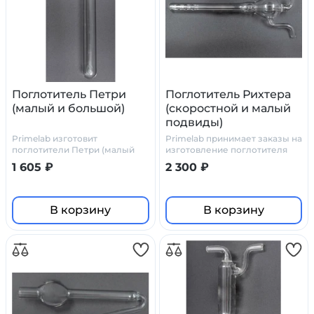
Поглотитель Петри
Поглотитель Рихтера
(малый и большой)
(скоростной и малый
подвиды)
Primelab изготовит
Primelab принимает заказы на
поглотители Петри (малый
изготовление поглотителя
или большой) по
Рихтера по нашим чертежам,
1 605 ₽
2 300 ₽
индивидуальному заказу, по
или по ТЗ и чертежам
нашим или вашим чертежам
заказчика
В корзину
В корзину