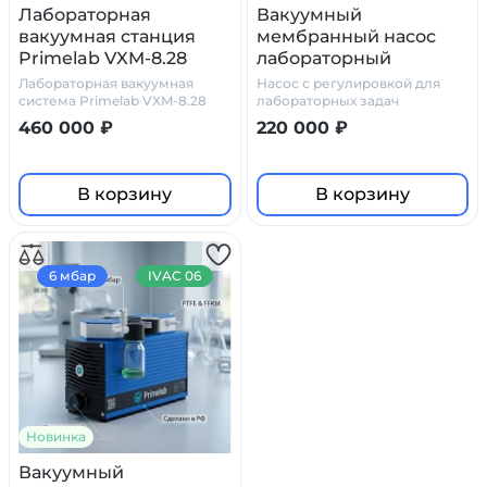
Лабораторная
Вакуумный
вакуумная станция
мембранный насос
Primelab VXM-8.28
лабораторный
модульная
PL.HM.01 IVAC 08
Лабораторная вакуумная
Насос с регулировкой для
(регулируемый, 8
система Primelab VXM-8.28
лабораторных задач
модульная
мбар, PTFE)
460 000 ₽
220 000 ₽
В корзину
В корзину
6 мбар
IVAC 06
Новинка
Вакуумный