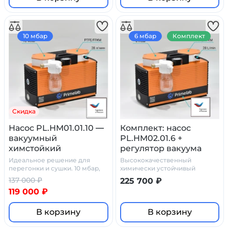
10 мбар
6 мбар
Комплект
Скидка
Насос PL.HM01.01.10 —
Комплект: насос
вакуумный
PL.HM02.01.6 +
химстойкий
регулятор вакуума
мембранный
стеклянный сосуд
Идеальное решение для
Высококачественный
ловушка с
перегонки и сушки. 10 мбар,
химически устойчивый
28 л/мин
комплект
манометром
137 000 ₽
225 700 ₽
119 000 ₽
В корзину
В корзину