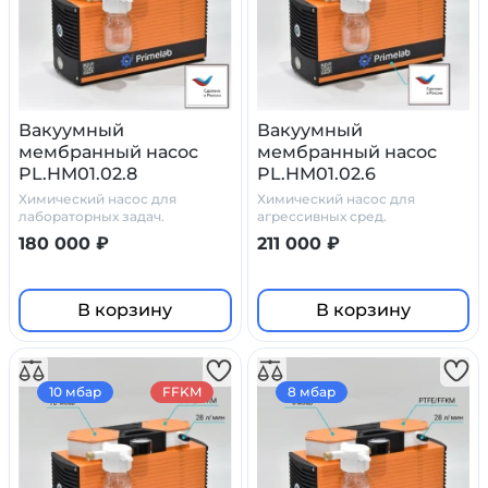
Вакуумный
Вакуумный
мембранный насос
мембранный насос
PL.HM01.02.8
PL.HM01.02.6
Химический насос для
Химический насос для
лабораторных задач.
агрессивных сред.
Незаменимое устройство для
180 000 ₽
211 000 ₽
выполнения
производственных и
лабораторных задач
В корзину
В корзину
10 мбар
FFKM
8 мбар