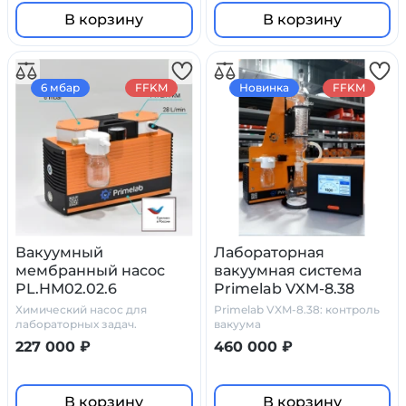
В корзину
В корзину
6 мбар
FFKM
Новинка
FFKM
Вакуумный
Лабораторная
мембранный насос
вакуумная система
PL.HM02.02.6
Primelab VXM-8.38
модульная
Химический насос для
Primelab VXM-8.38: контроль
лабораторных задач.
вакуума
227 000 ₽
460 000 ₽
В корзину
В корзину