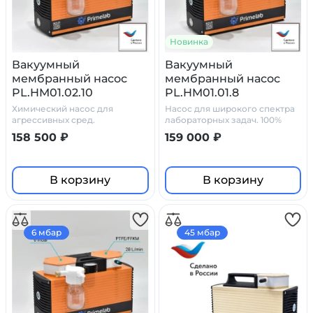
Новинка
Вакуумный
Вакуумный
мембранный насос
мембранный насос
PL.HM01.02.10
PL.HM01.01.8
Химический насос для
Насос для широкого спектра
агрессивных сред.
лабораторных задач. 100%
Качественное устройство,
химостойкость
158 500 ₽
159 000 ₽
которое предназначено для
создания вакуума и
перекачивания паров или
газов
В корзину
В корзину
6 мбар
45 мбар