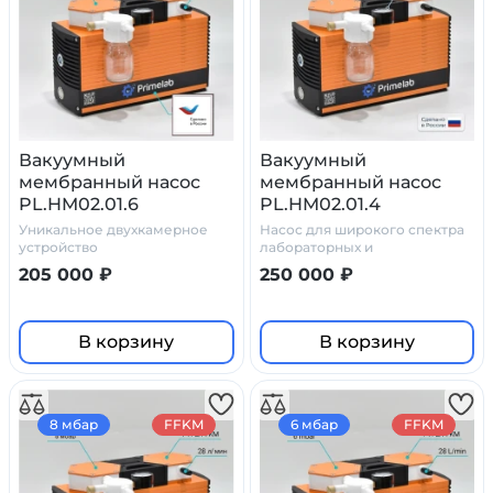
Вакуумный
Вакуумный
мембранный насос
мембранный насос
PL.HM02.01.6
PL.HM02.01.4
Уникальное двухкамерное
Насос для широкого спектра
устройство
лабораторных и
производственных задач.
205 000 ₽
250 000 ₽
100% химостойкость
В корзину
В корзину
8 мбар
FFKM
6 мбар
FFKM