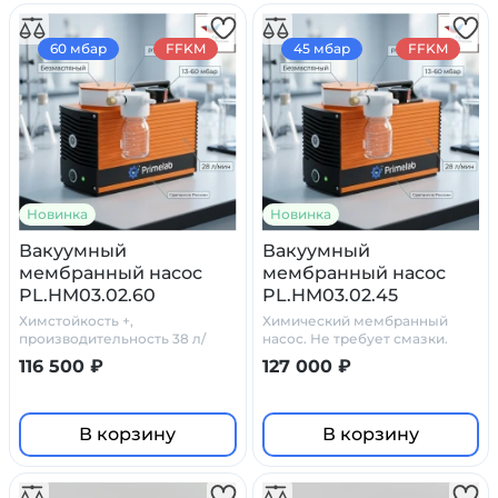
60 мбар
FFKM
45 мбар
FFKM
Новинка
Новинка
Вакуумный
Вакуумный
мембранный насос
мембранный насос
PL.HM03.02.60
PL.HM03.02.45
Химстойкость +,
Химический мембранный
производительность 38 л/
насос. Не требует смазки.
мин, 60 мбар.
116 500 ₽
127 000 ₽
В корзину
В корзину