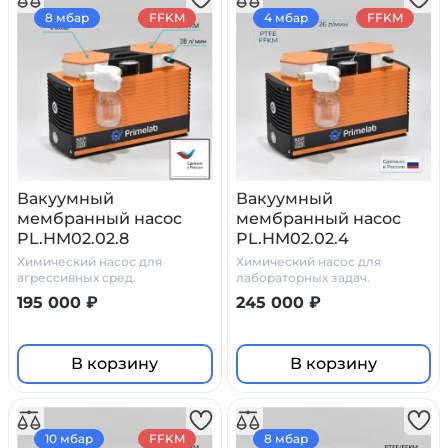
8 мбар
FFKM
4 мбар
FFKM
Вакуумный
Вакуумный
мембранный насос
мембранный насос
PL.HM02.02.8
PL.HM02.02.4
Химический насос для
Химический насос для
агрессивных сред.
лабораторных задач.
195 000 ₽
245 000 ₽
В корзину
В корзину
10 мбар
FFKM
8 мбар