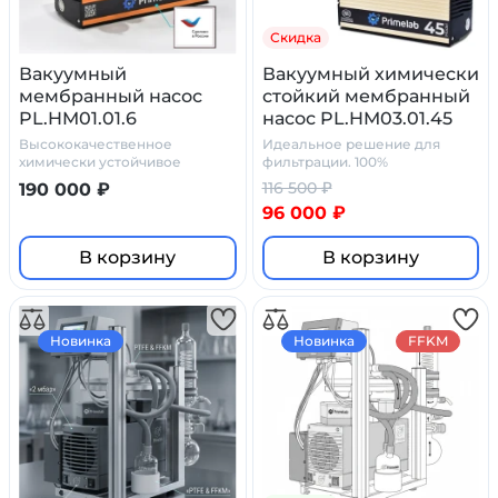
Скидка
Вакуумный
Вакуумный химически
мембранный насос
стойкий мембранный
PL.HM01.01.6
насос PL.HM03.01.45
Высококачественное
Идеальное решение для
химически устойчивое
фильтрации. 100%
устройство, предназначенное
химостойкость
116 500 ₽
190 000 ₽
для
96 000 ₽
В корзину
В корзину
Новинка
Новинка
FFKM