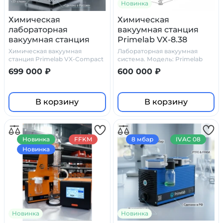
Новинка
Химическая
Химическая
лабораторная
вакуумная станция
вакуумная станция
Primelab VX-8.38
Primelab VX-Compact
Химическая вакуумная
Лабораторная вакуумная
Pro
станция Primelab VX-Compact
система. Модель: Primelab
Pro
VX-8.38.
699 000 ₽
600 000 ₽
В корзину
В корзину
Новинка
FFKM
8 мбар
IVAC 08
Новинка
Новинка
Новинка