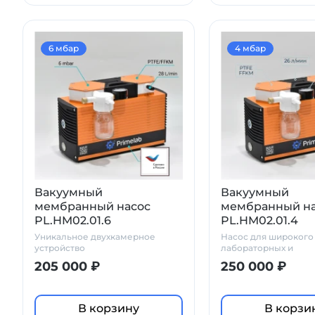
6 мбар
4 мбар
Вакуумный
Вакуумный
мембранный насос
мембранный н
PL.HM02.01.6
PL.HM02.01.4
Уникальное двухкамерное
Насос для широкого
устройство
лабораторных и
производственных за
205 000 ₽
250 000 ₽
химостойкость
В корзину
В корзи