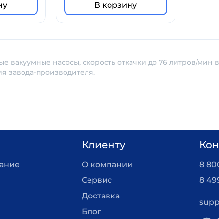
ну
В корзину
е вакуумные насосы, скорость откачки до 76 литров/мин в 
ия завода-производителя.
Клиенту
Кон
вание
О компании
8 800
Сервис
8 49
Доставка
supp
Блог