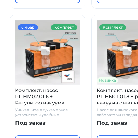
6 мбар
Комплект
Комплект
Новинка
Комплект: насос
Комплект: насо
PL.HM02.01.6 +
PL.HM01.01.8 + 
Регулятор вакуума
вакуума стекл
стеклянный сосуд
сосуд ловушка, 
Уникальное двухкамерное
Насос для широкого
ловушка, с манометром
манометром
устройство и удобные
лабораторных задач.
аксессуары
химостойкость. Пра
Под заказ
Под заказ
аксессуары