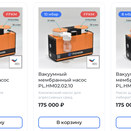
FFKM
10 мбар
FFKM
8 мб
Вакуумный
Ваку
асос
мембранный насос
мембр
PL.HM02.02.10
PL.HM
ля
Химический насос для
Насос д
агрессивных сред.
лаборат
химосто
175 000 ₽
175 0
ну
В корзину