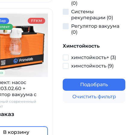
(0)
Системы
рекуперации (0)
бар
FFKM
Регулятор вакуума
лект
(0)
Химстойкость
химстойкость+ (3)
химстойкость (9)
ка
ект: насос
Подобрать
03.02.60 +
ятор вакуума с
Очистить фильтр
етром и
чный современный
атором (ловушкой)
кт
заказ
В корзину