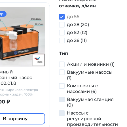
откачки, л/мин
ар
до 56
до 28 (20)
до 52 (12)
до 26 (11)
Тип
Акции и новинки (1)
умный
Вакуумные насосы
анный насос
(1)
02.01.8
Комплекты с
ля широкого спектра
насосами (6)
орных задач. 100%
йкость
Вакуумная станция
00 ₽
(0)
Насосы с
В корзину
регулировкой
производительности