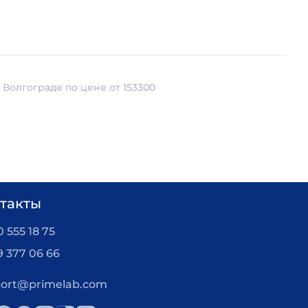
Волгограде по цене от 153300
такты
 555 18 75
9 377 06 66
ort@primelab.com