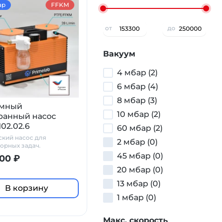
ар
FFKM
от
до
Вакуум
4 мбар (2)
6 мбар (4)
8 мбар (3)
умный
10 мбар (2)
анный насос
02.02.6
60 мбар (2)
кий насос для
2 мбар (0)
орных задач.
45 мбар (0)
00 ₽
20 мбар (0)
13 мбар (0)
В корзину
1 мбар (0)
Макс. скорость