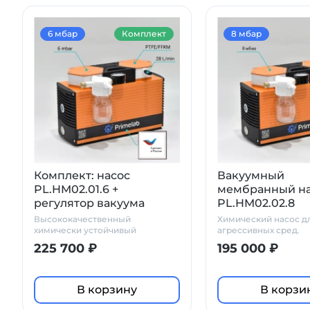
6 мбар
Комплект
8 мбар
Комплект: насос
Вакуумный
PL.HM02.01.6 +
мембранный н
регулятор вакуума
PL.HM02.02.8
стеклянный сосуд
Высококачественный
Химический насос д
ловушка с манометром
химически устойчивый
агрессивных сред.
комплект
225 700 ₽
195 000 ₽
В корзину
В корзи