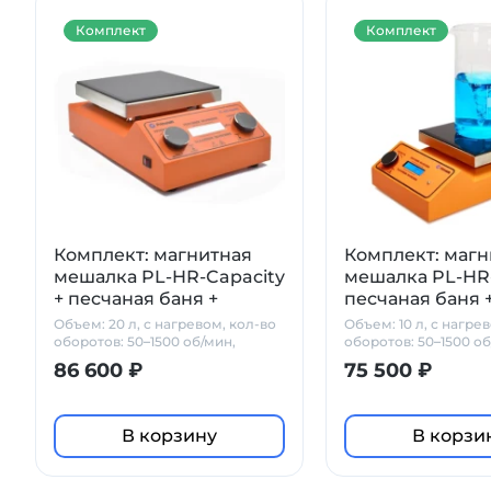
Комплект
Комплект
Комплект: магнитная
Комплект: магн
мешалка PL-HR-Capacity
мешалка PL-HR-
+ песчаная баня +
песчаная баня 
PT1000 + штатив
+ штатив Prime
Объем: 20 л, с нагревом, кол-во
Объем: 10 л, с нагре
Primelab
оборотов: 50–1500 об/мин,
оборотов: 50–1500 об
стеклокерамика
стеклокерамика
86 600 ₽
75 500 ₽
В корзину
В корзи