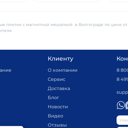
ые плитки с магнитной мешалкой в Волгограде по цене от
ителя.
Клиенту
Кон
вание
О компании
8 800
Сервис
8 49
Доставка
supp
Блог
Новости
Видео
Отзывы