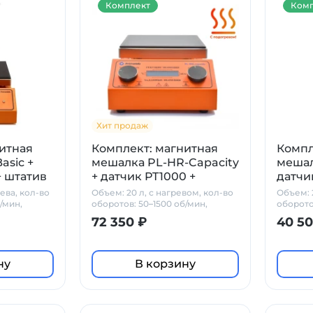
Комплект
Комп
Хит продаж
итная
Комплект: магнитная
Компл
asic +
мешалка PL-HR-Capacity
мешал
+ штатив
+ датчик PT1000 +
датчи
штатив Primelab
рева, кол-во
Объем: 20 л, с нагревом, кол-во
Объем: 2
/мин,
оборотов: 50–1500 об/мин,
оборото
стеклокерамика
PT1000 
72 350 ₽
40 50
ну
В корзину