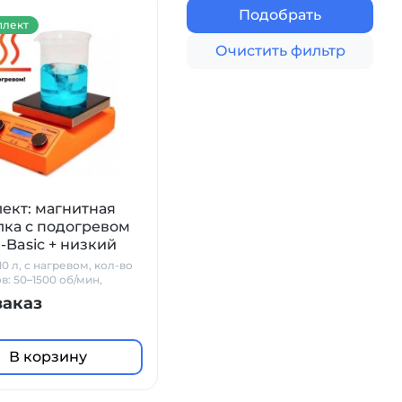
Подобрать
лект
Очистить фильтр
ект: магнитная
ка с подогревом
-Basic + низкий
н + датчик PT1000 +
0 л, с нагревом, кол-во
в Primelab
в: 50–1500 об/мин,
керамика
заказ
В корзину