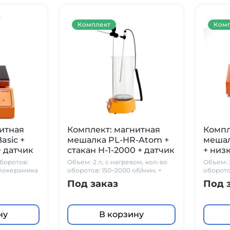
Комплект
Комп
итная
Комплект: магнитная
Компл
asic +
мешалка PL-HR-Atom +
мешал
+ датчик
стакан Н-1-2000 + датчик
+ низ
в
PT1000 + штатив
датчи
оборотов:
Объем: 2 л, с нагревом, кол-во
Объем: 
Prime
клокерамика
оборотов: 150–2000 об/мин, +
оборото
стакан Н-1-2000 + PT1000 +
стекло
Под заказ
Под 
штатив
ну
В корзину