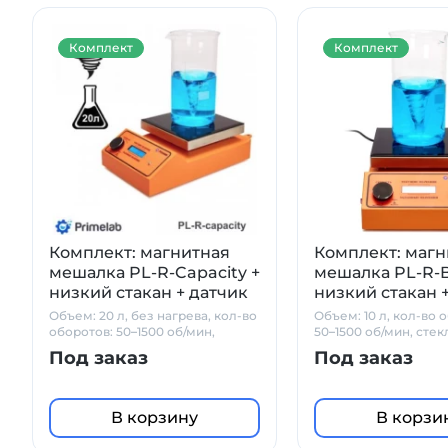
Комплект
Комплект
Комплект: магнитная
Комплект: магн
мешалка PL-R-Capacity +
мешалка PL-R-B
низкий стакан + датчик
низкий стакан 
PT1000 + штатив
PT1000 + штати
Объем: 20 л, без нагрева, кол-во
Объем: 10 л, кол-во 
Primelab
Primelab
оборотов: 50–1500 об/мин,
50–1500 об/мин, сте
стеклокерамика
Под заказ
Под заказ
В корзину
В корзи