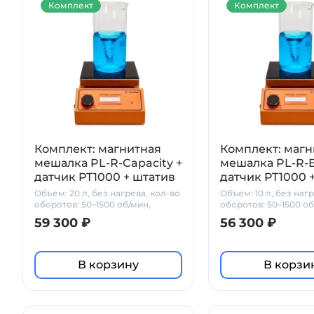
Комплект
Комплект
Комплект: магнитная
Комплект: магн
мешалка PL-R-Capacity +
мешалка PL-R-B
датчик PT1000 + штатив
датчик PT1000 
Primelab
Primelab
Объем: 20 л, без нагрева, кол-во
Объем: 10 л, без наг
оборотов: 50–1500 об/мин,
оборотов: 50–1500 об
стеклокерамика
стеклокерамика
59 300 ₽
56 300 ₽
В корзину
В корзи