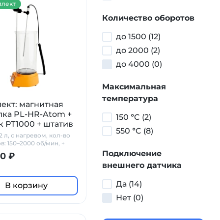
лект
Количество оборотов
до 1500 (12)
до 2000 (2)
до 4000 (0)
Максимальная
температура
ект: магнитная
ка PL-HR-Atom +
150 °C (2)
к PT1000 + штатив
550 °C (8)
 л, с нагревом, кол-во
в: 150–2000 об/мин, +
+ штатив
Подключение
0 ₽
внешнего датчика
Да (14)
В корзину
Нет (0)