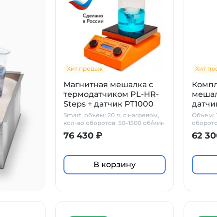
Хит продаж
Хит пр
Магнитная мешалка с
Компл
термодатчиком PL-HR-
мешал
Steps + датчик PT1000
датчи
Prime
Smart, объем: 20 л, с нагревом,
Объем: 1
кол-во оборотов: 50–1500 об/мин
оборото
стекло
76 430 ₽
62 30
В корзину