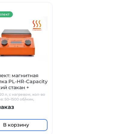
лект
ект: магнитная
ка PL-HR-Capacity
кий стакан +
к PT1000 + штатив
20 л, с нагревом, кол-во
lab
в: 50–1500 об/мин,
керамика
заказ
В корзину