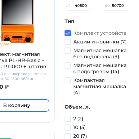
от
до
Тип
Комплект устройств
Акции и новинки (7)
одаж
Магнитная мешалка
ект: магнитная
без подогрева (9)
ка PL-HR-Basic +
Магнитная мешалка
к PT1000 + штатив
с подогревом (14)
lab
0 л, с нагревом, кол-во
в: 50–1500 об/мин,
Компактная
керамика
0 ₽
магнитная мешалка
(4)
В корзину
Объем, л.
2 (2)
10 (5)
20 (7)