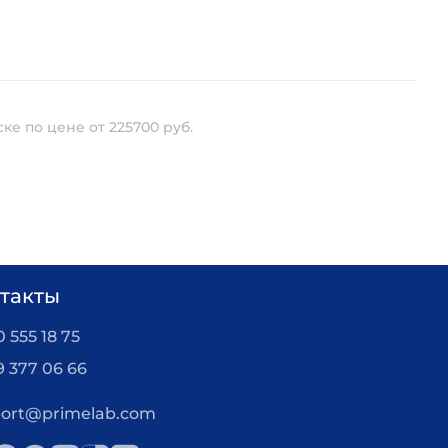
е по цене от 225700 руб.
такты
 555 18 75
9 377 06 66
ort@primelab.com