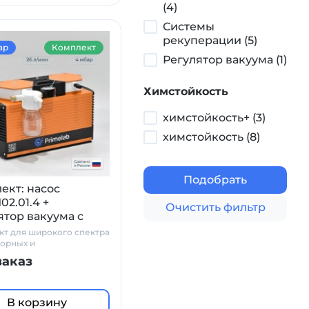
(4)
Системы
рекуперации (5)
ар
Комплект
Регулятор вакуума (1)
Химстойкость
химстойкость+ (3)
химстойкость (8)
Подобрать
ект: насос
02.01.4 +
Очистить фильтр
ятор вакуума с
етром и
т для широкого спектра
атором
орных и
дственных задач
заказ
В корзину