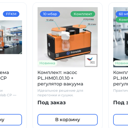
FFKM
10 мбар
Комплект
60 м
Комп
Новинка
Новин
тема
Комплект: насос
Компл
 СР
PL.HM01.01.10 +
PL.HM
регулятор вакуума
регул
стеклянный сосуд
стекл
ии
Идеальное решение для
Практи
ловушка, с манометром
ловуш
elab СР —
перегонки и сушки.
решение
Под заказ
Под 
ну
В корзину