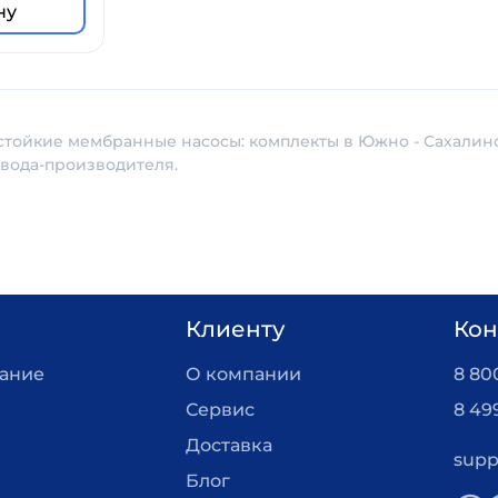
ну
стойкие мембранные насосы: комплекты в Южно - Сахалинск
авода-производителя.
Клиенту
Кон
вание
О компании
8 800
Сервис
8 49
Доставка
supp
Блог