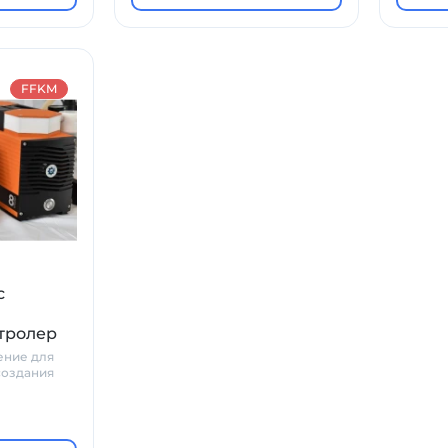
FFKM
с
тролер
ение для
создания
рных