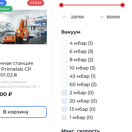
ар
FFKM
лект
от
до
Вакуум
4 мбар (1)
6 мбар (3)
8 мбар (2)
мная станция
10 мбар (3)
 Primelab СР
01.02.8
45 мбар (1)
а рекуперации
60 мбар (2)
ителей Primelab СР —
ски стойкое решение
2 мбар (0)
00 ₽
ораторий
20 мбар (0)
13 мбар (0)
В корзину
1 мбар (0)
Макс. скорость