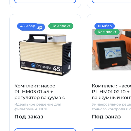
45 мбар
Комплект
10 мбар
Комплект
Комплект: насос
Комплект: насо
PL.HM03.01.45 +
PL.HM01.02.10 +
регулятор вакуума с
ваккумный кон
манометром и
Vc Pro
Идеальное решение для
Универсальное реш
сепаратором
фильтрации. 100%
точного контроля и 
химостойкость
вакуума в лаборато
Под заказ
Под заказ
условиях