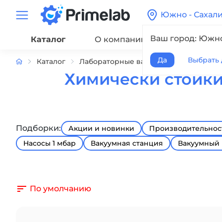
Южно - Сахал
Ваш город: Южно
Каталог
О компании
Сервис
Да
Выбрать 
Каталог
Лабораторные вакуумные насосы
Химически стойки
Подборки:
Акции и новинки
Производительност
Насосы 1 мбар
Вакуумная станция
Вакуумный 
По умолчанию