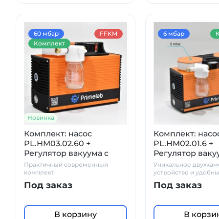
60 мбар
FFKM
6 мбар
Комплект
Новинка
Комплект: насос
Комплект: насо
PL.HM03.02.60 +
PL.HM02.01.6 +
Регулятор вакуума с
Регулятор ваку
манометром и
стеклянный со
Практичный современный
Уникальное двухка
сепаратором (ловушкой)
ловушка, с ма
комплект
устройство и удобн
аксессуары
Под заказ
Под заказ
В корзину
В корзи