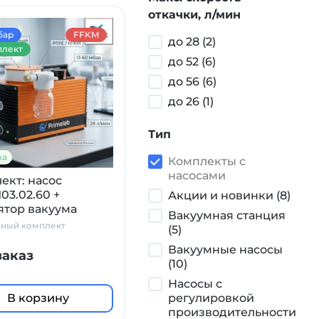
откачки, л/мин
бар
FFKM
до 28 (2)
лект
до 52 (6)
до 56 (6)
до 26 (1)
Тип
ка
Комплекты с
насосами
ект: насос
03.02.60 +
Акции и новинки (8)
ятор вакуума
Вакуумная станция
янный сосуд
чный комплект
(5)
ка, с манометром
Вакуумные насосы
заказ
(10)
Насосы с
В корзину
регулировкой
производительности