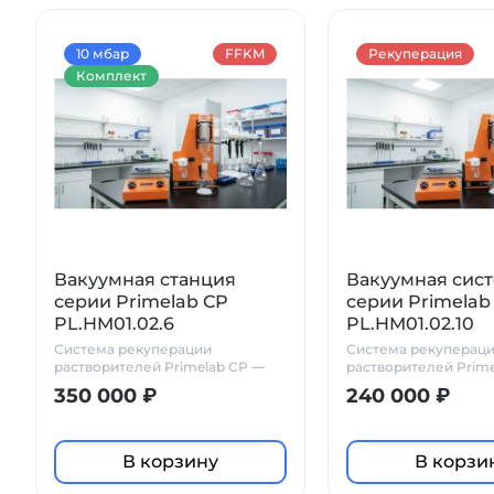
10 мбар
FFKM
Рекуперация
Комплект
Вакуумная станция
Вакуумная сис
серии Primelab СР
серии Primelab
PL.HM01.02.6
PL.HM01.02.10
Система рекуперации
Система рекуперац
растворителей Primelab СР —
растворителей Prim
химически стойкое решение
химически стойкое 
350 000 ₽
240 000 ₽
для лабораторий
для лабораторий
В корзину
В корзи