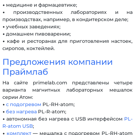
• медицине и фармацевтике;
• производственных лабораториях и на
производствах, например, в кондитерском деле;
• учебных заведениях;
• домашнем пивоварении;
• кафе и ресторанах для приготовления настоек,
сиропов, коктейлей.
Предложения компании
Праймлаб
На сайте primelab.com представлены четыре
варианта магнитных лабораторных мешалок
серии Атом:
•
с подогревом
PL-RH-atom;
•
без нагрева
PL-R-atom;
• автономная без нагрева с USB интерфейсом
PL-
R-atom USB
;
•
комплект
— мешалка с подогревом PL-RH-atom