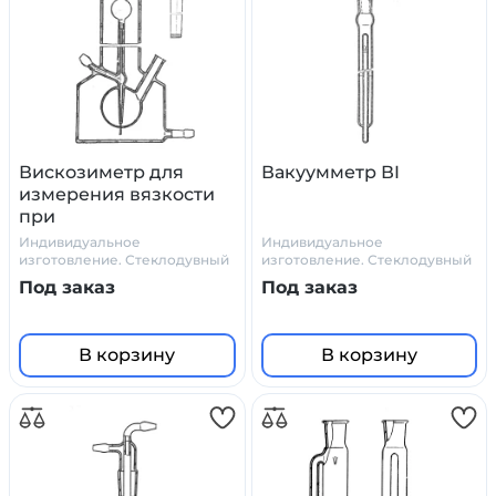
Вискозиметр для
Вакуумметр ВI
измерения вязкости
при
термостатировании
Индивидуальное
Индивидуальное
ВИВТ
изготовление. Стеклодувный
изготовление. Стеклодувный
цех Primelab
цех Primelab
Под заказ
Под заказ
В корзину
В корзину