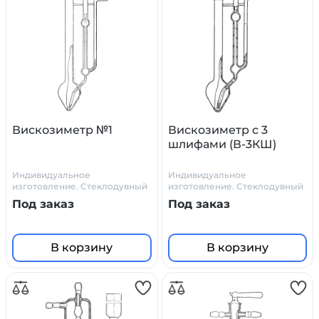
Вискозиметр №1
Вискозиметр с 3
шлифами (В-3КШ)
Индивидуальное
Индивидуальное
изготовление. Стеклодувный
изготовление. Стеклодувный
цех Primelab
цех Primelab
Под заказ
Под заказ
В корзину
В корзину