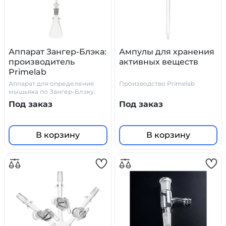
Аппарат Зангер-Блэка:
Ампулы для хранения
производитель
активных веществ
Primelab
Аппарат для определения
Производство Primelab
мышьяка по Зангер-Блэку.
Под заказ
Под заказ
В корзину
В корзину