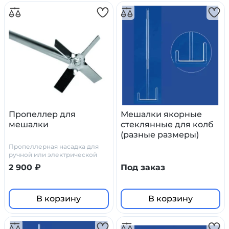
Пропеллер для
Мешалки якорные
мешалки
стеклянные для колб
(разные размеры)
Пропеллерная насадка для
ручной или электрической
верхнеприводной мешалки
2 900 ₽
Под заказ
предназначена для
перемешивания жидкостей
низкой вязкости и плотности.
Используется в средне- и
В корзину
В корзину
высокоскоростных мешалках.