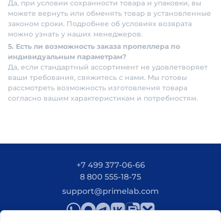
Да, при условии сохранности товара и упаковки, вы
можете вернуть или обменять товар в установленные
законом сроки. Подробнее об условиях возврата
можно узнать у наших менеджеров.
5. Есть ли возможность заказа пропеллера по
индивидуальным параметрам?
Да, если стандартный ассортимент не удовлетворяет
ваши требования, свяжитесь с нами. Мы готовы
рассмотреть возможность изготовления товара
согласно вашим характеристикам и потребностям.
+7 499 377-06-66
8 800 555-18-75
support@primelab.com