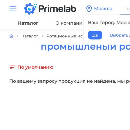
Москва
Ваш город: Моск
Каталог
О компании
Сервис
Да
Выбрать 
Каталог
Ротационные испарители
промыш
промышленый рот
По умолчанию
По вашему запросу продукция не найдена, мы 