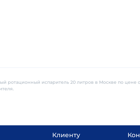
ый ротационный испаритель 20 литров в Москве по цене о
ителя.
Клиенту
Кон