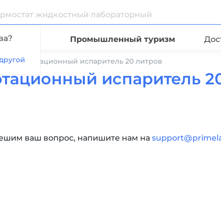
ва?
Видео
Промышленный туризм
Дос
другой
леный ротационный испаритель 20 литров
ационный испаритель 20
решим ваш вопрос, напишите нам на
support@primel