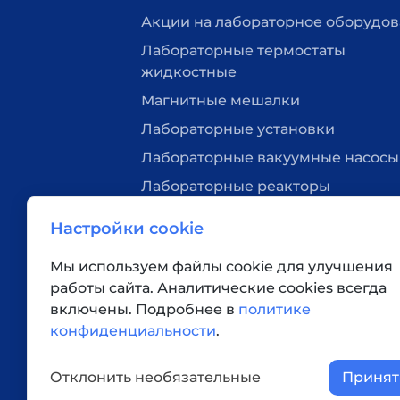
Акции на лабораторное оборудо
Лабораторные термостаты
жидкостные
Магнитные мешалки
Лабораторные установки
Лабораторные вакуумные насосы
Лабораторные реакторы
Нагревательные плитки
Настройки cookie
Лабораторная посуда
Мы используем файлы cookie для улучшения
Вакуумные станции
работы сайта. Аналитические cookies всегда
Верхнеприводные мешалки
включены. Подробнее в
политике
Ротационные испарители
конфиденциальности
.
Дополнительное оборудование
Отклонить необязательные
Принят