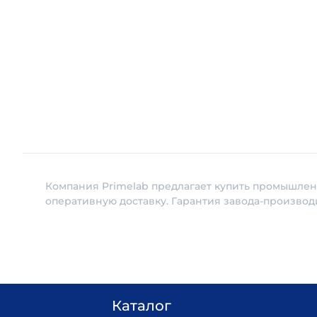
Компания Primelab предлагает купить промышлен
оперативную доставку. Гарантия завода-производ
Каталог