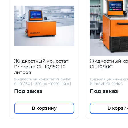
Жидкостный криостат
Жидкостный кр
Primelab CL-10/15С, 10
CL-10/10C
литров
Жидкостный криостат Primelab
Циркуляционный кр
CL-10/15C | -15°C до +100°C | 10 л |
Primelab CL-10/10C
Точность ±0.01°C |
Под заказ
Под заказ
В корзину
В корзи