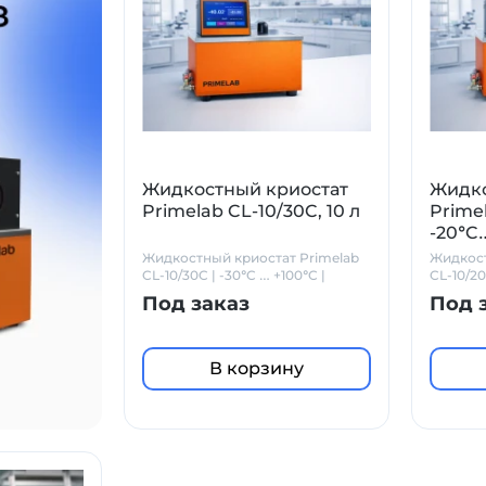
Жидкостный криостат
Жидко
Primelab CL-10/30C, 10 л
Primel
-20°C
Жидкостный криостат Primelab
Жидкост
CL-10/30C | -30°C … +100°C |
CL-10/2
Объем 10 л | Точность ±0.01°C
Под заказ
Под 
В корзину