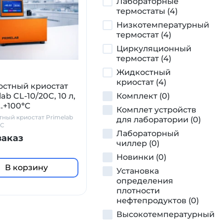
Лабораторные
термостаты (4)
Низкотемпературный
термостат (4)
Циркуляционный
термостат (4)
Жидкостный
криостат (4)
стный криостат
ab CL-10/20C, 10 л,
Комплект (0)
…+100°C
Комплет устройств
ный криостат Primelab
для лаборатории (0)
0C
Лабораторный
заказ
чиллер (0)
Новинки (0)
В корзину
Установка
определения
плотности
нефтепродуктов (0)
Высокотемпературный