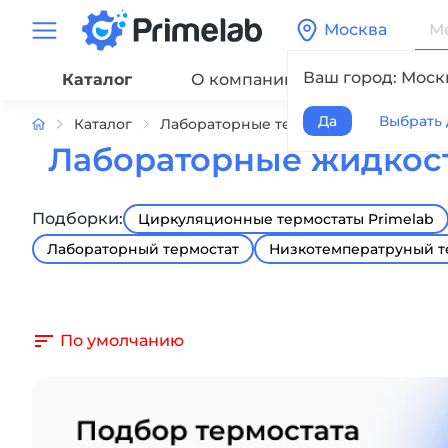
Москва
Ваш город: Моск
Каталог
О компании
Сервис
Да
Выбрать 
Каталог
Лабораторные термостаты жидкостн
Лабораторные жидкост
Подборки:
Циркуляционные термостаты Primelab
Лабораторный термостат
Низкотемператруный т
По умолчанию