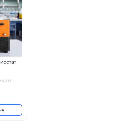
иостат
иостат
ну