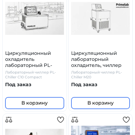
Циркуляционный
Циркуляционный
охладитель
лабораторный
лабораторный PL-
охладитель, чиллер
Chiller C10 Compact
PL-Chiller M20
Лабораторный чиллер PL-
Лабораторный чиллер PL-
Chiller C10 Compact
Chiller M20
Под заказ
Под заказ
В корзину
В корзину