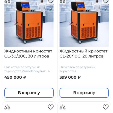
Жидкостный криостат
Жидкостный криостат
CL-30/20C, 30 литров
CL-20/10C, 20 литров
Низкотемпературный
Низкотемпературный
термостат Primelab купить в
термостат
Моске. Производитель
450 000 ₽
399 000 ₽
Праймлаб.
В корзину
В корзину