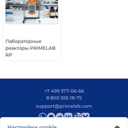
Полный контроль процессов
— точное
регулирование температуры (-20...+200°C),
давления, скорости перемешивания (20-3000
об/мин) и уровня вакуума благодаря
встроенным цифровым контроллерам
Лабораторные
Цифровая автоматизация
— ПО
реакторы PRIMELAB
"Контрольный центр" позволяет управлять
RP
оборудованием удаленно, создавать
сценарии экспериментов, автоматически
сохранять данные и строить отчеты
Расширенный температурный диапазон
—
криостат CL-30 обеспечивает работу при
-20°C для криоконсервации и
+7 499 377-06-66
низкотемпературных испытаний, а также
8 800 555-18-75
нагрев до +100°C (опция до +200°C)
support@primelab.com
Объемный реактор 10 литров
—
боросиликатное стекло, 6 шлифов для
подключения оборудования, рубашка для
Настройки cookie