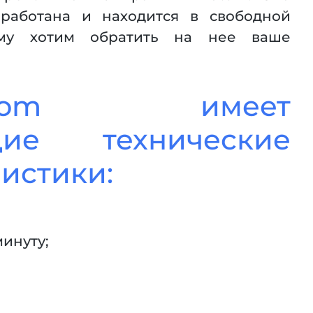
оработана и находится в свободной
ому хотим обратить на нее ваше
-atom имеет
щие технические
истики:
 минуту;