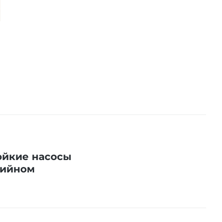
ойкие насосы
рийном