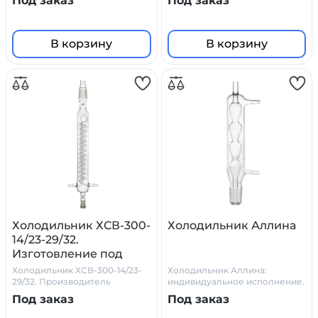
Под заказ
Под заказ
боросиликатного стекла
В корзину
В корзину
Холодильник ХСВ-300-
Холодильник Аллина
14/23-29/32.
Изготовление под
заказ.
Холодильник ХСВ-300-14/23-
Холодильник Аллина:
29/32. Производитель
индивидуальное исполнение.
Primelab
Боросилкатное стекло.
Под заказ
Под заказ