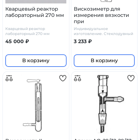
Кварцевый реактор
Вискозиметр для
лабораторный 270 мм
измерения вязкости
при
термостатировании
Кварцевый реактор
Индивидуальное
ВИВТ №2
лабораторный 270 мм
изготовление. Стеклодувный
цех Primelab
45 000 ₽
3 233 ₽
В корзину
В корзину