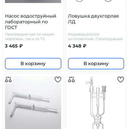
Насос водоструйный
Ловушка двухгорлая
лабораторный по
ЛД
ГОСТ
Производим как по нашим
Индивидуальное
чертежам, так и по ТЗ
изготовление. Стеклодувный
заказчика.
цех Primelab
3 465 ₽
4 348 ₽
В корзину
В корзину