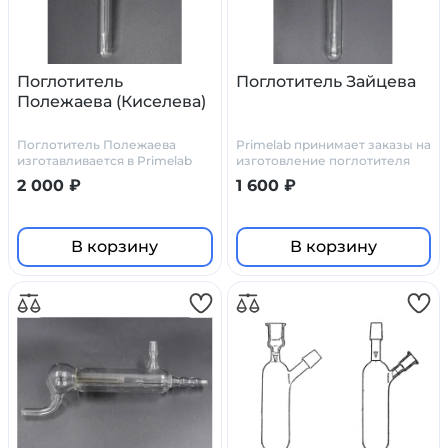
Поглотитель
Поглотитель Зайцева
Полежаева (Киселева)
Поглотитель Полежаева
Primelab принимает заказы на
изготавливается в Primelab
изготовление поглотителя
как по стандартным чертежам
Зайцева по нашим чертежам,
2 000 ₽
1 600 ₽
(у нас они есть), так и по
или по ТЗ и чертежам
чертежам заказчика
заказчика.
В корзину
В корзину