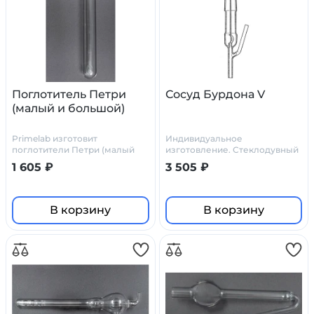
Поглотитель Петри
Сосуд Бурдона V
(малый и большой)
Primelab изготовит
Индивидуальное
поглотители Петри (малый
изготовление. Стеклодувный
или большой) по
цех Primelab
1 605 ₽
3 505 ₽
индивидуальному заказу, по
нашим или вашим чертежам
В корзину
В корзину