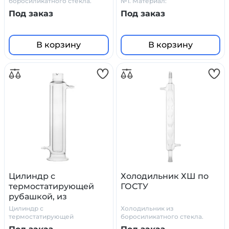
боросиликатного стекла.
№1. Материал:
Производитель: Primelab
боросиликатное стекло
Под заказ
Под заказ
В корзину
В корзину
Цилиндр с
Холодильник ХШ по
термостатирующей
ГОСТУ
рубашкой, из
боросиликатного
Цилиндр с
Холодильник из
стекла
термостатирующей
боросиликатного стекла.
рубашкой, из
ГОСТ