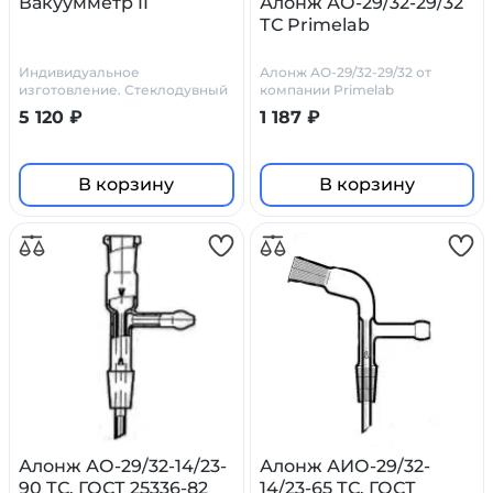
Вакуумметр II
Алонж АО-29/32-29/32
ТС Primelab
Индивидуальное
Алонж АО-29/32-29/32 от
изготовление. Стеклодувный
компании Primelab
цех Primelab
5 120 ₽
1 187 ₽
В корзину
В корзину
Алонж АО-29/32-14/23-
Алонж АИО-29/32-
90 ТС, ГОСТ 25336-82
14/23-65 ТС, ГОСТ