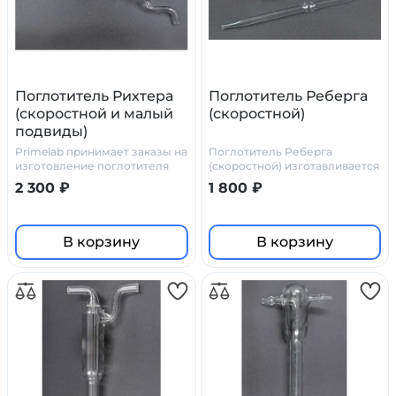
Поглотитель Рихтера
Поглотитель Реберга
(скоростной и малый
(скоростной)
подвиды)
Primelab принимает заказы на
Поглотитель Реберга
изготовление поглотителя
(скоростной) изготавливается
Рихтера по нашим чертежам,
в Primelab по стандартным
2 300 ₽
1 800 ₽
или по ТЗ и чертежам
чертежам или по чертежам
заказчика
заказчика
В корзину
В корзину