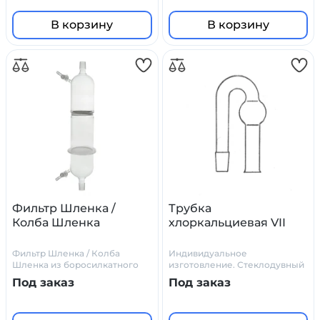
В корзину
В корзину
Фильтр Шленка /
Трубка
Колба Шленка
хлоркальциевая VII
Фильтр Шленка / Колба
Индивидуальное
Шленка из боросилкатного
изготовление. Стеклодувный
стекла
цех Primelab
Под заказ
Под заказ