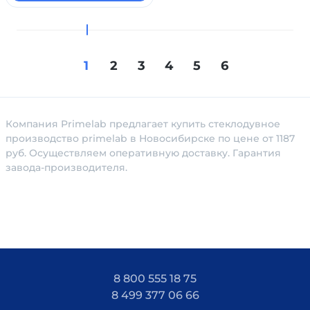
1
2
3
4
5
6
Компания Primelab предлагает купить стеклодувное
производство primelab в Новосибирске по цене от 1187
руб. Осуществляем оперативную доставку. Гарантия
завода-производителя.
8 800 555 18 75
8 499 377 06 66