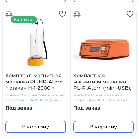
Комплект
Комплект: магнитная
Компактная
мешалка PL-HR-Atom
магнитная мешалка
+ стакан Н-1-2000 +
PL-R-Atom (mini-USB),
датчик PT1000 +
2 л.
Объем: 2 л, с нагревом, кол-во
Магнитная мешалка на 2
штатив
оборотов: 150–2000 об/мин, +
литра, 150–2000 об/мин, без
стакан Н-1-2000 + PT1000 +
нагрева, mini-USB
Под заказ
Под заказ
штатив
В корзину
В корзину