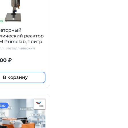
ка
раторный
лический реактор
M Primelab, 1 литр
1 л., металлический
00 ₽
В корзину
бар