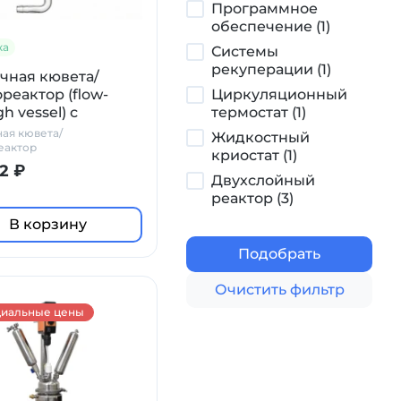
Программное
обеспечение (1)
ка
Системы
рекуперации (1)
чная кювета/
реактор (flow-
Циркуляционный
h vessel) с
термостат (1)
ждающей
ая кювета/
Жидкостный
шкой
еактор
криостат (1)
2 ₽
Двухслойный
реактор (3)
В корзину
Подобрать
Очистить фильтр
иальные цены