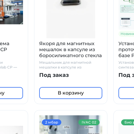
Новин
тема
Якоря для магнитных
Устан
 СР
мешалок в капсуле из
прото
боросиликатного стекла
базе 
ии
Мешальник для магнитной
Установ
elab СР —
мешалки в капсуле из
синтеза
решение
боросиликатного стекла
Под заказ
Под 
ну
В корзину
2 мбар
IVAC 02
Био 