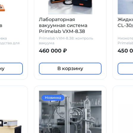
Лабораторная
Жидко
в
вакуумная система
CL-30
Primelab VXM-8.38
модульная
овка
Primelab VXM-8.38: контроль
Низкот
одства для
вакуума
Primela
 измерения
Произв
460 000 ₽
450 
дукта при
ре.
ну
В корзину
Новинка