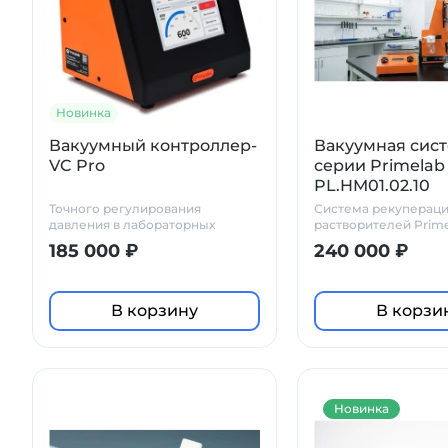
Новинка
Вакуумный контроллер-
Вакуумная сис
VC Pro
серии Primelab
PL.HM01.02.10
Точного регулирования
Система рекуперац
давления в лабораторных
растворителей Prim
установках
химически стойкое 
185 000 ₽
240 000 ₽
для лабораторий
В корзину
В корзи
Новинка