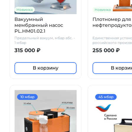
Новинка
Новинка
Вакуумный
Плотномер для
мембранный насос
нефтепродукто
PL.HM01.02.1
Предельный вакуум, мбар абс. -
Единственная устан
1 мбар
российского произв
быстрого и точного
315 000 ₽
255 000 ₽
плотности нефтепро
реальной температу
В корзину
В корзи
10 мбар
45 мбар