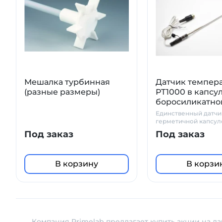
Мешалка турбинная
Датчик темпер
(разные размеры)
PT1000 в капсу
боросиликатног
Единственный датчик
герметичной капсул
химически стойкого
Под заказ
Под заказ
боросиликатного ст
В корзину
В корзи
Компания Primelab предлагает купить акции на л