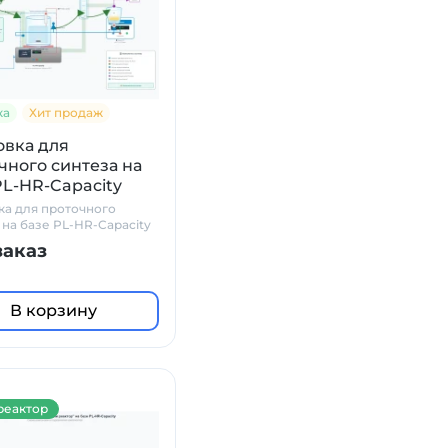
ка
Хит продаж
овка для
чного синтеза на
PL-HR-Capacity
ка для проточного
 на базе PL-HR-Capacity
заказ
В корзину
реактор