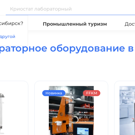
сибирск?
Видео
Промышленный туризм
Дос
другой
е
раторное оборудование 
Новинка
FFKM