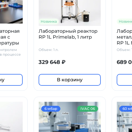
Новинка
Новин
аторная
Лабораторный реактор
Лабо
ая с
RP 1L Primelab, 1 литр
метал
ературы
RP 1L 
-Т
онтролем
Объем: 1 л.
Объем: 
в процессе
329 648 ₽
689 0
ну
В корзину
6 мбар
IVAC 06
60 м