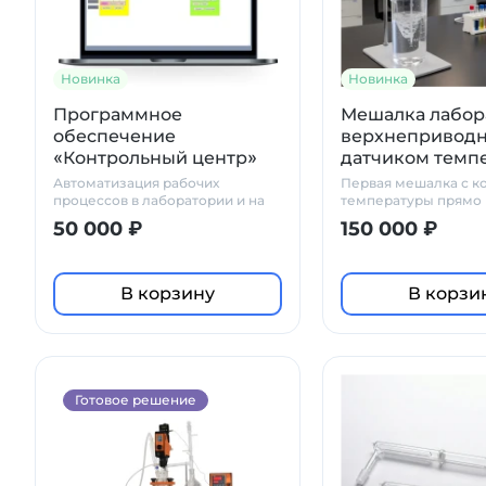
Новинка
Новинка
Программное
Мешалка лабор
обеспечение
верхнеприводн
«Контрольный центр»
датчиком темп
Primelab
Primelab TM 100
Автоматизация рабочих
Первая мешалка с к
процессов в лаборатории и на
температуры прямо 
производстве
смешивания
50 000 ₽
150 000 ₽
В корзину
В корзи
Готовое решение