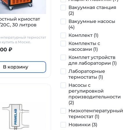
Вакуумная станция
(2)
стный криостат
Вакуумные насосы
/20C, 30 литров
(4)
Комплект (1)
емпературный термостат
b купить в Моске.
Комплекты с
одитель Праймлаб.
000 ₽
насосами (1)
Комплет устройств
для лаборатории (1)
В корзину
Лабораторные
термостаты (1)
Насосы с
регулировкой
производительности
(2)
Низкотемпературный
термостат (1)
Новинки (3)