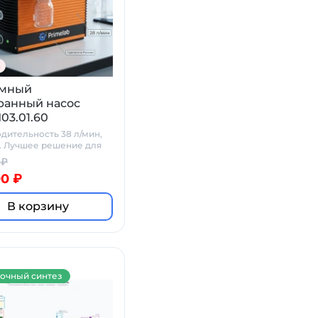
а
умный
анный насос
03.01.60
дительность 38 л/мин,
. Лучшее решение для
ории.
 ₽
0 ₽
В корзину
очный синтез