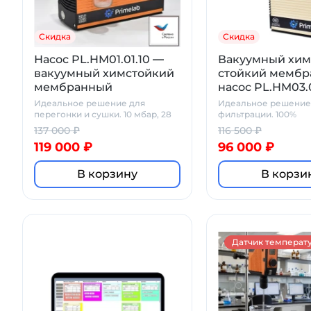
Скидка
Скидка
Насос PL.HM01.01.10 —
Вакуумный хим
вакуумный химстойкий
стойкий мемб
мембранный
насос PL.HM03.
Идеальное решение для
Идеальное решение
перегонки и сушки. 10 мбар, 28
фильтрации. 100%
л/мин
химостойкость
137 000 ₽
116 500 ₽
119 000 ₽
96 000 ₽
В корзину
В корзи
Датчик температ