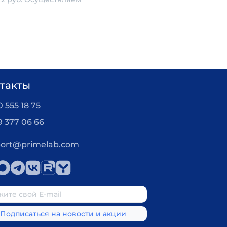
такты
 555 18 75
9 377 06 66
ort@primelab.com