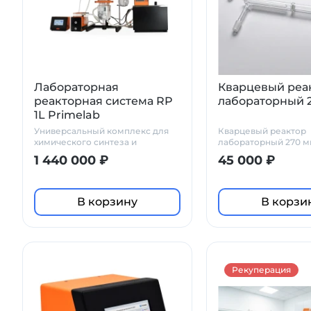
Лабораторная
Кварцевый реа
реакторная система RP
лабораторный 
1L Primelab
Универсальный комплекс для
Кварцевый реактор
химического синтеза и
лабораторный 270 
эмульгирования
1 440 000 ₽
45 000 ₽
В корзину
В корзи
Рекуперация