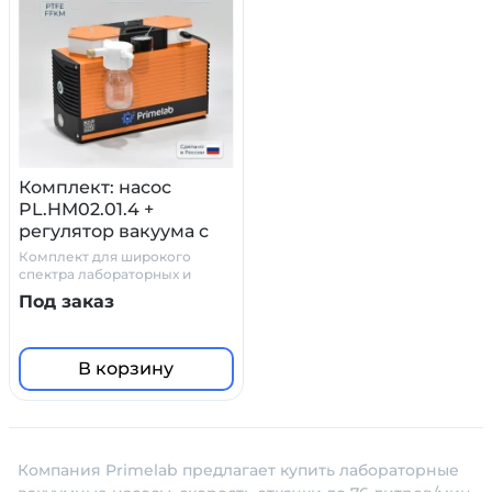
Комплект: насос
PL.HM02.01.4 +
регулятор вакуума с
манометром и
Комплект для широкого
сепаратором
спектра лабораторных и
производственных задач
Под заказ
В корзину
Компания Primelab предлагает купить лабораторные