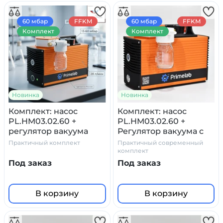
60 мбар
FFKM
60 мбар
FFKM
Комплект
Комплект
Новинка
Новинка
Комплект: насос
Комплект: насос
PL.HM03.02.60 +
PL.HM03.02.60 +
регулятор вакуума
Регулятор вакуума с
стеклянный сосуд
манометром и
Практичный комплект
Практичный современный
ловушка, с
сепаратором
комплект
манометром
(ловушкой)
Под заказ
Под заказ
В корзину
В корзину