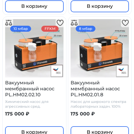
В корзину
В корзину
10 мбар
FFKM
8 мбар
Вакуумный
Вакуумный
мембранный насос
мембранный насос
PL.HM02.02.10
PL.HM02.01.8
Химический насос для
Насос для широкого спектра
агрессивных сред.
лабораторных задач. 100%
химостойкость
175 000 ₽
175 000 ₽
В корзину
В корзину