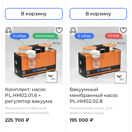
В корзину
В корзину
6 мбар
Комплект
8 мбар
FFKM
Комплект: насос
Вакуумный
PL.HM02.01.6 +
мембранный насос
регулятор вакуума
PL.HM02.02.8
стеклянный сосуд
Высококачественный
Химический насос для
ловушка с
химически устойчивый
агрессивных сред.
комплект
манометром
225 700 ₽
195 000 ₽