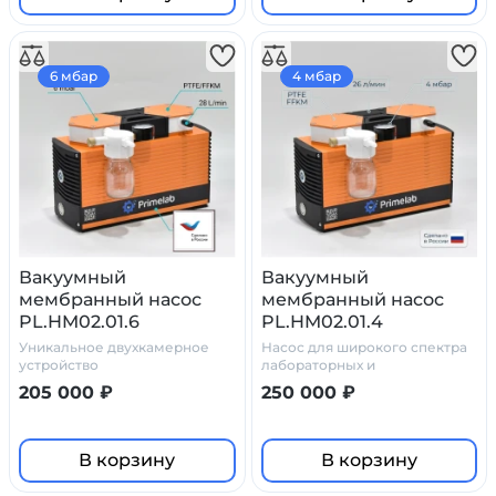
6 мбар
4 мбар
Вакуумный
Вакуумный
мембранный насос
мембранный насос
PL.HM02.01.6
PL.HM02.01.4
Уникальное двухкамерное
Насос для широкого спектра
устройство
лабораторных и
производственных задач.
205 000 ₽
250 000 ₽
100% химостойкость
В корзину
В корзину