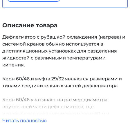
Описание товара
Дефлегматор с рубашкой охлаждения (нагрева) и
системой кранов обычно используется в
дистилляционных установках для разделения
жидкостей с различными температурами
кипения.
Керн 60/46 и муфта 29/32 являются размерами и
типами соединительных частей дефлегматора.
Керн 60/46 указывает на размер диаметра
внутренней части дефлегматора, где
используется соединение размером 60 мм
внешнего диаметра и 46 мм внутреннего
Читать полностью
диаметра.