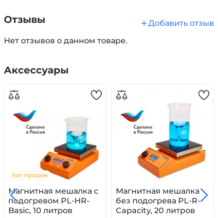
Отзывы
Добавить отзыв
Нет отзывов о данном товаре.
Аксессуары
Якорь вращается под воздействием магнитного
поля электромотора, при этом прямого контакта
мотора и якоря нет. Такая конструкция делает
мешалку надежной и безопасной. Если нужно,
перемешивать жидкость можно в полностью
Хит продаж
закрытом сосуде.
Магнитная мешалка с
Магнитная мешалка
подогревом PL-HR-
без подогрева PL-R-
При правильном хранении изделие отличается
Basic, 10 литров
Capacity, 20 литров