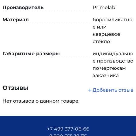
щелочами и органическими парами.
Производитель
Primelab
Внимание!
Компания «Праймлаб» осуществляет
Материал
боросиликатно
выдув изделий из стекла по индивидуальным
е или
чертежам и размерам заказчика. В качестве
кварцевое
сырья может быть использовано кварцевое или
стекло
боросиликатное стекло.
Габаритные размеры
индивидуально
е производство
по чертежам
заказчика
Отзывы
Добавить отзыв
Нет отзывов о данном товаре.
+7 499 377-06-66