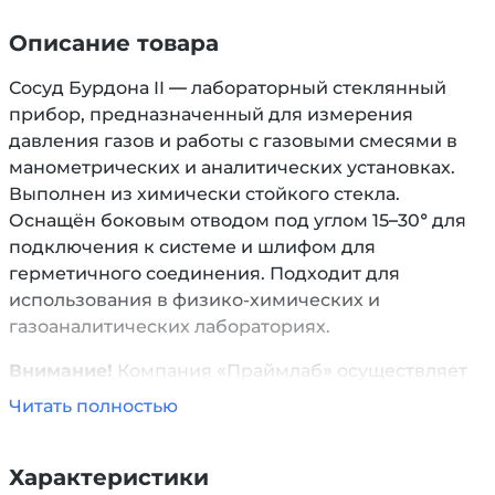
Описание товара
Сосуд Бурдона II — лабораторный стеклянный
прибор, предназначенный для измерения
давления газов и работы с газовыми смесями в
манометрических и аналитических установках.
Выполнен из химически стойкого стекла.
Оснащён боковым отводом под углом 15–30° для
подключения к системе и шлифом для
герметичного соединения. Подходит для
использования в физико-химических и
газоаналитических лабораториях.
Внимание!
Компания «Праймлаб» осуществляет
выдув изделий из стекла по индивидуальным
Читать полностью
чертежам и размерам заказчика. В качестве
сырья может быть использовано кварцевое или
Характеристики
боросиликатное стекло.