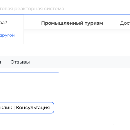
ва?
Видео
Промышленный туризм
Дос
другой
а XII
и
Отзывы
 клик | Консультация