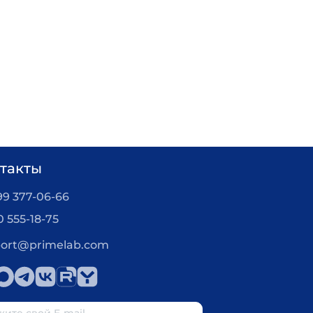
такты
99 377-06-66
0 555-18-75
ort@primelab.com