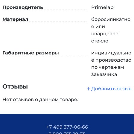
растворителей.
Производитель
Primelab
Внимание!
Компания «Праймлаб» осуществляет
Материал
боросиликатно
выдув изделий из стекла по индивидуальным
е или
чертежам и размерам заказчика. В качестве
кварцевое
сырья может быть использовано кварцевое или
стекло
боросиликатное стекло.
Габаритные размеры
индивидуально
е производство
по чертежам
заказчика
Отзывы
Добавить отзыв
Нет отзывов о данном товаре.
+7 499 377-06-66