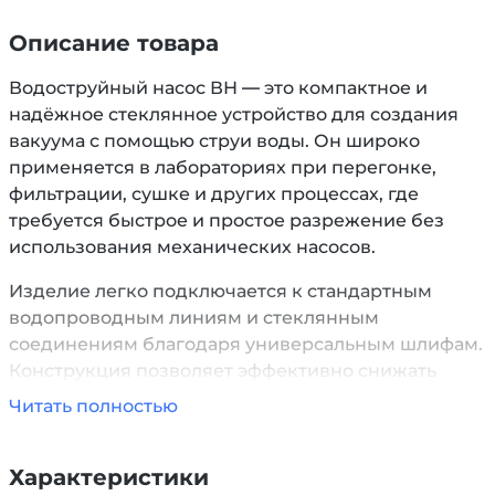
Описание товара
Водоструйный насос ВН — это компактное и
надёжное стеклянное устройство для создания
вакуума с помощью струи воды. Он широко
применяется в лабораториях при перегонке,
фильтрации, сушке и других процессах, где
требуется быстрое и простое разрежение без
использования механических насосов.
Изделие легко подключается к стандартным
водопроводным линиям и стеклянным
соединениям благодаря универсальным шлифам.
Конструкция позволяет эффективно снижать
давление в системе, не допуская загрязнений и
Читать полностью
обратного попадания среды. При этом не требует
источника питания, не изнашивается при работе
Характеристики
и устойчив к воздействию кислот, щелочей и