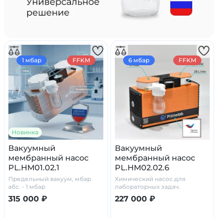
1 мбар
FFKM
6 мбар
FFKM
Новинка
Вакуумный
Вакуумный
мембранный насос
мембранный насос
PL.HM01.02.1
PL.HM02.02.6
Предельный вакуум, мбар
Химический насос для
абс. - 1 мбар
лабораторных задач.
315 000 ₽
227 000 ₽