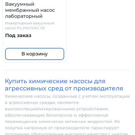
Вакуумный
мембранный насос
лабораторный
PL.HM.IVAC 02
Инверторный вакуумный
(инверторный, 2 мбар,
насос PL.HM.IVAC 02
PTFE)
Под заказ
В корзину
Купить химические насосы для
агрессивных сред от производителя
Химические насосы, созданные с учетом эксплуатации
в агрессивных средах, являются
высокоспециализированными устройствами,
обеспечивающие безопасное и эффективное
перемещение химически активных жидкостей. Их
покупка напрямую от производителя гарантирует
получение оборудования высокого качества с учетом