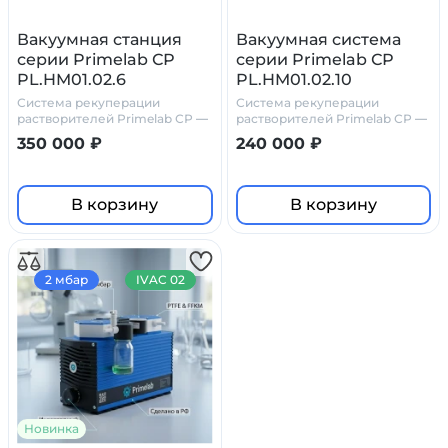
Вакуумная станция
Вакуумная система
серии Primelab СР
серии Primelab СР
PL.HM01.02.6
PL.HM01.02.10
Система рекуперации
Система рекуперации
растворителей Primelab СР —
растворителей Primelab СР —
химически стойкое решение
химически стойкое решение
350 000 ₽
240 000 ₽
для лабораторий
для лабораторий
В корзину
В корзину
2 мбар
IVAC 02
Новинка