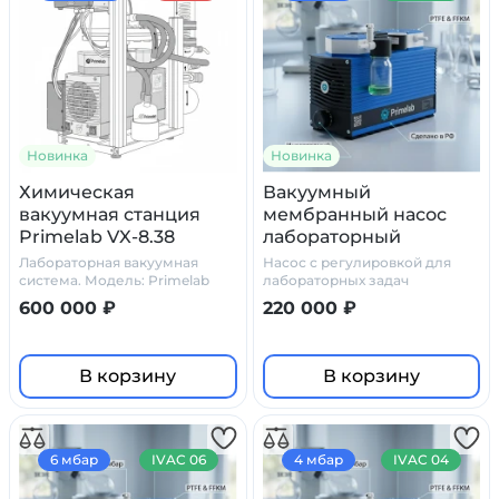
Новинка
Новинка
Химическая
Вакуумный
вакуумная станция
мембранный насос
Primelab VX-8.38
лабораторный
PL.HM.01 IVAC 08
Лабораторная вакуумная
Насос с регулировкой для
(регулируемый, 8
система. Модель: Primelab
лабораторных задач
VX-8.38.
мбар, PTFE)
600 000 ₽
220 000 ₽
В корзину
В корзину
6 мбар
IVAC 06
4 мбар
IVAC 04