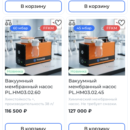
В корзину
В корзину
60 мбар
FFKM
45 мбар
FFKM
Новинка
Новинка
Вакуумный
Вакуумный
мембранный насос
мембранный насос
PL.HM03.02.60
PL.HM03.02.45
Химстойкость +,
Химический мембранный
производительность 38 л/
насос. Не требует смазки.
мин, 60 мбар.
116 500 ₽
127 000 ₽
В корзину
В корзину