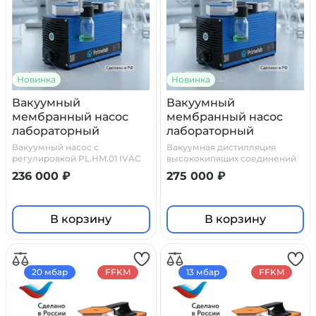
Новинка
Новинка
Вакуумный
Вакуумный
мембранный насос
мембранный насос
лабораторный
лабораторный
PL.HM.01 IVAC 06
PL.HM.01 IVAC 04
Вакуумный насос с
Вакуумная дистилляция
(регулируемый, 6
(инверторный, 4 мбар,
регулировкой PL.HM.01 IVAC
высококипящих соединений
06
мбар, PTFE)
PTFE)
236 000 ₽
275 000 ₽
В корзину
В корзину
20 мбар
FFKM
13 мбар
FFKM