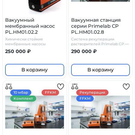
Вакуумный
Вакуумная станция
мембранный насос
серии Primelab СР
PL.HM01.02.2
PL.HM01.02.8
Химически стойкие
Система рекуперации
мембранные насосы
растворителей Primelab СР —
Праймлаб
химически стойкое решение
250 000 ₽
290 000 ₽
для лабораторий
В корзину
В корзину
10 мбар
FFKM
Рекуперация
Комплект
FFKM