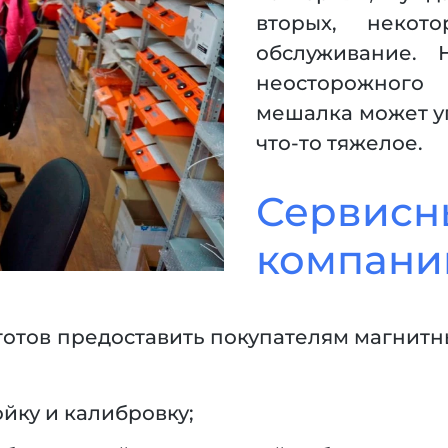
вторых, некот
обслуживание. 
неосторожного
мешалка может уп
что-то тяжелое.
Сервисн
компани
готов предоставить покупателям магни
йку и калибровку;