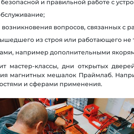
безопасной и правильной работе с устро
обслуживание;
е возникновения вопросов, связанных с р
вышедшего из строя или работающего не т
ами, например дополнительными якорями
ит мастер-классы, дни открытых двер
ия магнитных мешалок Праймлаб. Напри
ностями и сферами применения.