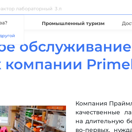
ва?
Видео
Промышленный туризм
Дос
другой
ое обслуживание
 компании Prime
Компания Праймл
качественные л
на длительную бе
во-первых, нужд