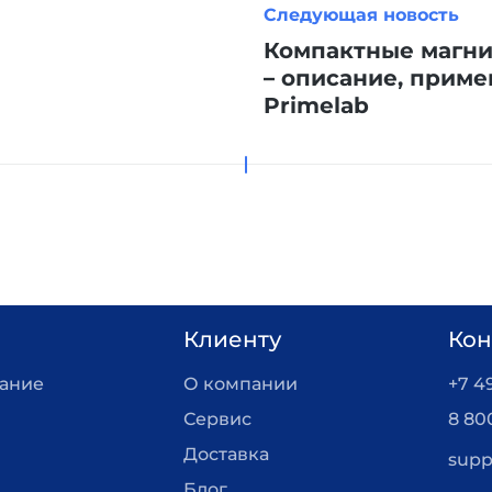
Следующая новость
Компактные магн
– описание, приме
Primelab
Клиенту
Кон
вание
О компании
+7 4
Сервис
8 80
Доставка
supp
Блог