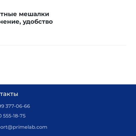
итные мешалки
нение, удобство
такты
99 377-06-66
0 555-18-75
ort@primelab.com