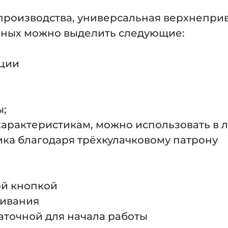
производства, универсальная верхнепри
вных можно выделить следующие:
ации
ы;
арактеристикам, можно использовать в л
ка благодаря трёхкулачковому патрону
ой кнопкой
живания
аточной для начала работы