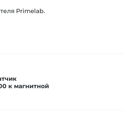
теля Primelab.
атчик
00 к магнитной