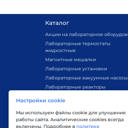
Каталог
Акции на лабораторное оборудо
Лабораторные термостаты
жидкостные
Магнитные мешалки
Лабораторные установки
Лабораторные вакуумные насосы
Лабораторные реакторы
Нагревательные плитки
Настройки cookie
Лабораторная посуда
Мы используем файлы cookie для улучшения
Вакуумные станции
работы сайта. Аналитические cookies всегда
Верхнеприводные мешалки
включены. Подробнее в
политике