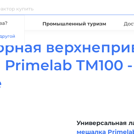
ва?
Видео
Промышленный туризм
Дос
другой
орная верхнепри
Primelab ТМ100 
е
Универсальная 
мешалка Primela