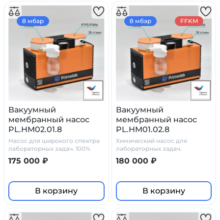
8 мбар
8 мбар
FFKM
Вакуумный
Вакуумный
мембранный насос
мембранный насос
PL.HM02.01.8
PL.HM01.02.8
Насос для широкого спектра
Химический насос для
лабораторных задач. 100%
лабораторных задач.
химостойкость
175 000 ₽
180 000 ₽
В корзину
В корзину