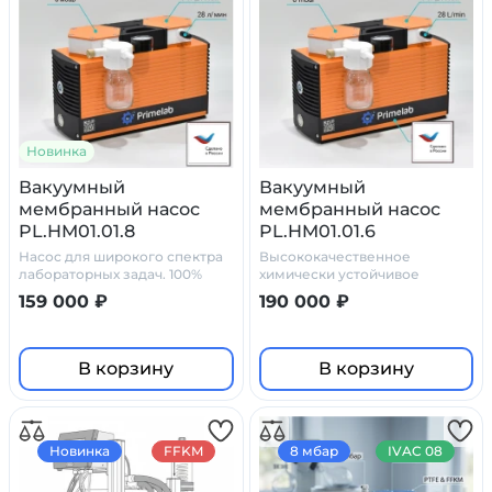
Новинка
Вакуумный
Вакуумный
мембранный насос
мембранный насос
PL.HM01.01.8
PL.HM01.01.6
Насос для широкого спектра
Высококачественное
лабораторных задач. 100%
химически устойчивое
химостойкость
устройство, предназначенное
159 000 ₽
190 000 ₽
для
В корзину
В корзину
Новинка
FFKM
8 мбар
IVAC 08