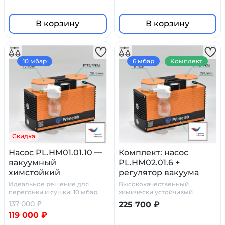
В корзину
В корзину
10 мбар
6 мбар
Комплект
Скидка
Насос PL.HM01.01.10 —
Комплект: насос
вакуумный
PL.HM02.01.6 +
химстойкий
регулятор вакуума
мембранный
стеклянный сосуд
Идеальное решение для
Высококачественный
ловушка с
перегонки и сушки. 10 мбар,
химически устойчивый
28 л/мин
комплект
манометром
137 000 ₽
225 700 ₽
119 000 ₽