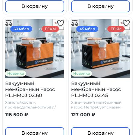
В корзину
В корзину
60 мбар
FFKM
45 мбар
FFKM
Новинка
Новинка
Вакуумный
Вакуумный
мембранный насос
мембранный насос
PL.HM03.02.60
PL.HM03.02.45
Химстойкость +,
Химический мембранный
производительность 38 л/
насос. Не требует смазки.
мин, 60 мбар.
116 500 ₽
127 000 ₽
В корзину
В корзину