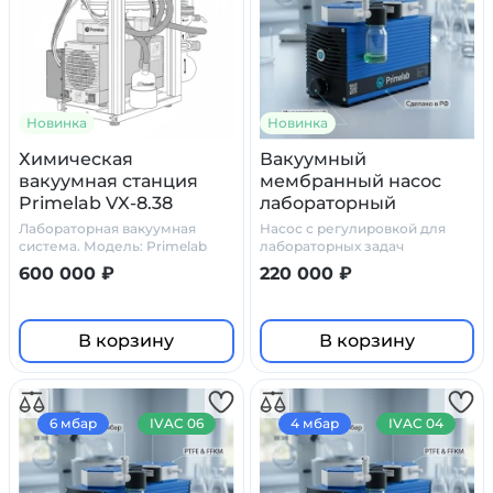
Новинка
Новинка
Химическая
Вакуумный
вакуумная станция
мембранный насос
Primelab VX-8.38
лабораторный
PL.HM.01 IVAC 08
Лабораторная вакуумная
Насос с регулировкой для
(регулируемый, 8
система. Модель: Primelab
лабораторных задач
VX-8.38.
мбар, PTFE)
600 000 ₽
220 000 ₽
В корзину
В корзину
6 мбар
IVAC 06
4 мбар
IVAC 04