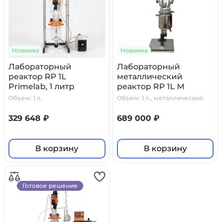
Новинка
Новинка
Лабораторный
Лабораторный
реактор RP 1L
металлический
Primelab, 1 литр
реактор RP 1L M
Primelab, 1 литр
Объем: 1 л.
Объем: 1 л., металлический
329 648 ₽
689 000 ₽
В корзину
В корзину
Готовое решение