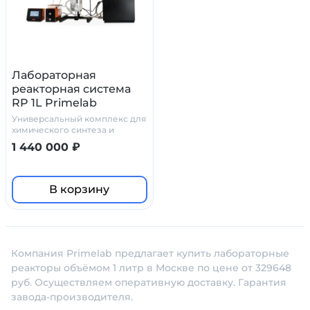
Лабораторная
реакторная система
RP 1L Primelab
Универсальный комплекс для
химического синтеза и
эмульгирования
1 440 000 ₽
В корзину
Компания Primelab предлагает купить лабораторные
реакторы объёмом 1 литр в Москве по цене от 329648
руб. Осуществляем оперативную доставку. Гарантия
завода-производителя.